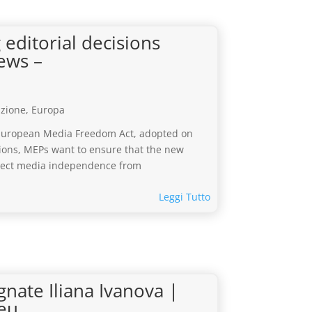
editorial decisions
News –
uzione
,
Europa
e European Media Freedom Act, adopted on
tions, MEPs want to ensure that the new
otect media independence from
Leggi Tutto
nate Iliana Ivanova |
eu