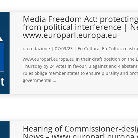
Media Freedom Act: protecting 
from political interference | 
www.europarl.europa.eu
da
redazione
|
07/09/23
|
Eu Cultura
,
Eu Cultura e istr
www.europarl.europa.eu In their draft position on th
Thursday by 24 votes in favour, 3 against and 4 absten
rules oblige member states to ensure plurality and pr
governmental,...
Hearing of Commissioner-desig
News – www.europarl.europa.