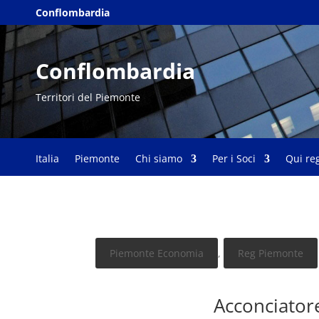
Conflombardia
Conflombardia
Territori del Piemonte
Italia
Piemonte
Chi siamo
Per i Soci
Qui re
Piemonte Economia
,
Reg Piemonte
Acconciator