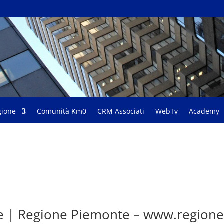
gione
Comunità Km0
CRM Associati
WebTv
Academy
e | Regione Piemonte – www.regione