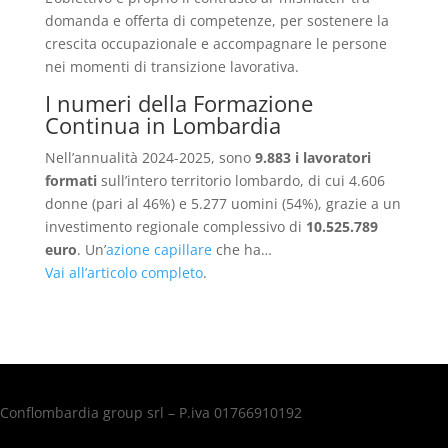
domanda e offerta di competenze, per sostenere la
crescita occupazionale e accompagnare le persone
nei momenti di transizione lavorativa.
I numeri della Formazione
Continua in Lombardia
Nell’annualità 2024-2025, sono
9.883 i lavoratori
formati
sull’intero territorio lombardo, di cui 4.606
donne (pari al 46%) e 5.277 uomini (54%), grazie a un
investimento regionale complessivo di
10.525.789
euro
. Un’
azione capillare
che ha…
Vai all’articolo completo
.
Conflombardia group srl – P.iva 01766910192