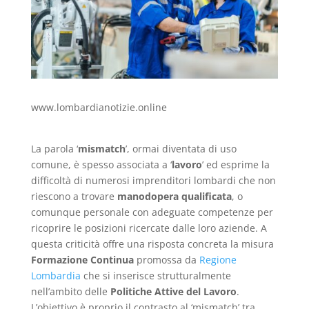
www.lombardianotizie.online
La parola ‘
mismatch
’, ormai diventata di uso
comune, è spesso associata a ‘
lavoro
’ ed esprime la
difficoltà di numerosi imprenditori lombardi che non
riescono a trovare
manodopera qualificata
, o
comunque personale con adeguate competenze per
ricoprire le posizioni ricercate dalle loro aziende. A
questa criticità offre una risposta concreta la misura
Formazione Continua
promossa da
Regione
Lombardia
che si inserisce strutturalmente
nell’ambito delle
Politiche Attive del Lavoro
.
L’obiettivo è proprio il contrasto al ‘mismatch’ tra