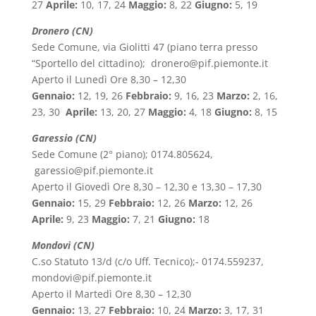
27
Aprile:
10, 17, 24
Maggio:
8, 22
Giugno:
5, 19
Dronero (CN)
Sede Comune, via Giolitti 47 (piano terra presso
“Sportello del cittadino); dronero@pif.piemonte.it
Aperto il Lunedì Ore 8,30 – 12,30
Gennaio:
12, 19, 26
Febbraio:
9, 16, 23
Marzo:
2, 16,
23, 30
Aprile:
13, 20, 27
Maggio:
4, 18
Giugno:
8, 15
Garessio (CN)
Sede Comune (2° piano); 0174.805624,
garessio@pif.piemonte.it
Aperto il Giovedì Ore 8,30 – 12,30 e 13,30 – 17,30
Gennaio:
15, 29
Febbraio:
12, 26
Marzo:
12, 26
Aprile:
9, 23
Maggio:
7, 21
Giugno:
18
Mondovì (CN)
C.so Statuto 13/d (c/o Uff. Tecnico);- 0174.559237,
mondovi@pif.piemonte.it
Aperto il Martedì Ore 8,30 – 12,30
Gennaio:
13, 27
Febbraio:
10, 24
Marzo:
3, 17, 31