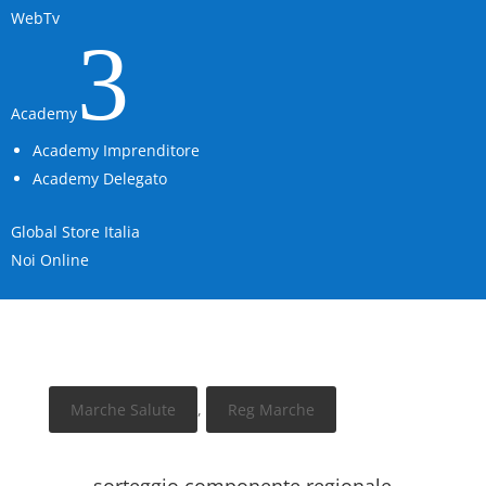
WebTv
3
Academy
Academy Imprenditore
Academy Delegato
Global Store Italia
Noi Online
Marche Salute
,
Reg Marche