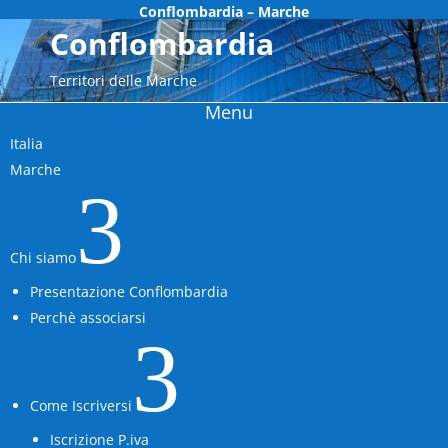
Conflombardia – Marche
Conflombardia
Territori delle Marche
Menu
Italia
Marche
3
Chi siamo
Presentazione Conflombardia
Perchè associarsi
3
Come Iscriversi
Iscrizione P.iva