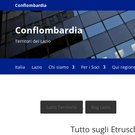
Conflombardia
Conflombardia
Territori del Lazio
Italia
Lazio
Chi siamo
Per i Soci
Qui region
Lazio Territorio
,
Reg Lazio
Tutto sugli Etrusc