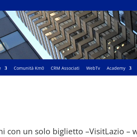
e
Comunità Km0
CRM Associati
WebTv
Academy
hi con un solo biglietto –VisitLazio –