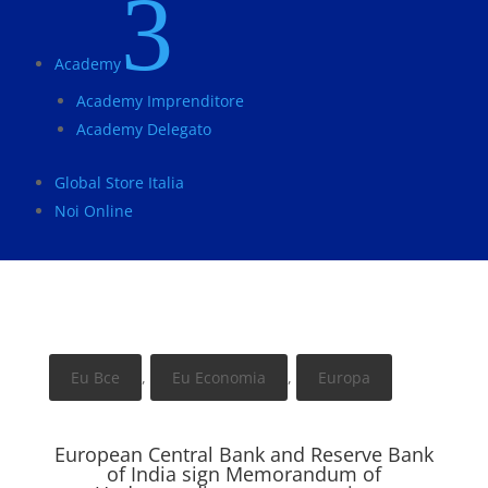
3
Academy
Academy Imprenditore
Academy Delegato
Global Store Italia
Noi Online
Eu Bce
,
Eu Economia
,
Europa
European Central Bank and Reserve Bank
of India sign Memorandum of