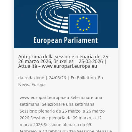
Anteprima della sessione plenaria del 25-
26 marzo 2026, Bruxelles | 25-03-2026 |
Attualità – www.europarl.europa.eu
da
redazione
|
24/03/26
|
Eu Bollettino
,
Eu
News
,
Europa
www.europarl.europa.eu Selezionare una
settimana Selezionare una settimana
Sessione plenaria da 25 marzo a 26 marzo
2026 Sessione plenaria da 09 marzo a 12
marzo 2026 Sessione plenaria da 09
febbraio a 12 febbraio 2026 Sessione plenaria