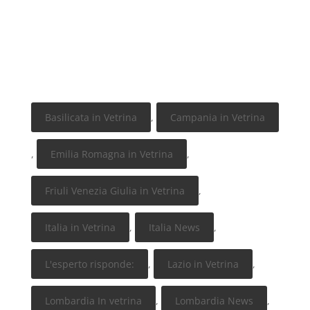
Basilicata in Vetrina
,
Campania in Vetrina
,
Emilia Romagna in Vetrina
,
Friuli Venezia Giulia in Vetrina
,
Italia in Vetrina
,
Italia News
,
L'esperto risponde:
,
Lazio in Vetrina
,
Lombardia In vetrina
,
Lombardia News
,