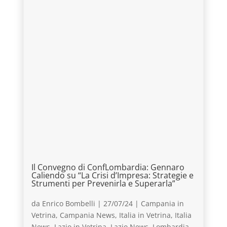
Il Convegno di ConfLombardia: Gennaro
Caliendo su “La Crisi d’Impresa: Strategie e
Strumenti per Prevenirla e Superarla”
da
Enrico Bombelli
|
27/07/24
|
Campania in
Vetrina
,
Campania News
,
Italia in Vetrina
,
Italia
News
,
Lazio in Vetrina
,
Lazio News
,
Lombardia