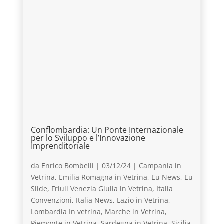
Conflombardia: Un Ponte Internazionale
per lo Sviluppo e l’Innovazione
Imprenditoriale
da
Enrico Bombelli
|
03/12/24
|
Campania in
Vetrina
,
Emilia Romagna in Vetrina
,
Eu News
,
Eu
Slide
,
Friuli Venezia Giulia in Vetrina
,
Italia
Convenzioni
,
Italia News
,
Lazio in Vetrina
,
Lombardia In vetrina
,
Marche in Vetrina
,
Piemonte in Vetrina
,
Sardegna in Vetrina
,
Sicilia