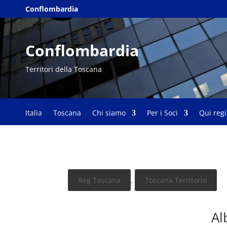
Conflombardia
Conflombardia
Territori della Toscana
Italia
Toscana
Chi siamo
Per i Soci
Qui reg
Reg Toscana
,
Toscana Territorio
Al