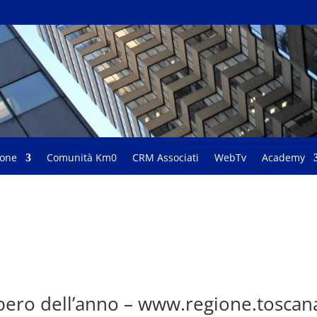
ione
Comunità Km0
CRM Associati
WebTv
Academy
bero dell’anno – www.regione.toscana