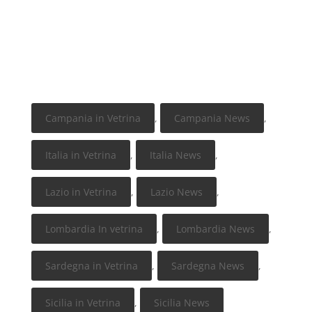
Campania in Vetrina
,
Campania News
,
Italia in Vetrina
,
Italia News
,
Lazio in Vetrina
,
Lazio News
,
Lombardia In vetrina
,
Lombardia News
,
Sardegna in Vetrina
,
Sardegna News
,
Sicilia in Vetrina
,
Sicilia News