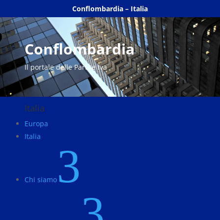
Conflombardia – Italia
Conflombardia
Il portale delle Partite Iva
Italia
Europa
Italia
3
Chi siamo
3