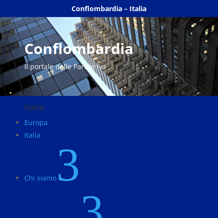
Conflombardia – Italia
Conflombardia
Il portale delle Partite Iva
Italia
Europa
Italia
3
Chi siamo
3