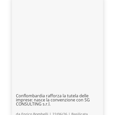
Conflombardia rafforza la tutela delle
imprese: nasce la convenzione con SG
CONSULTING s.r.l.
da
Enrico Bombelli
|
22/06/26
|
Basilicata