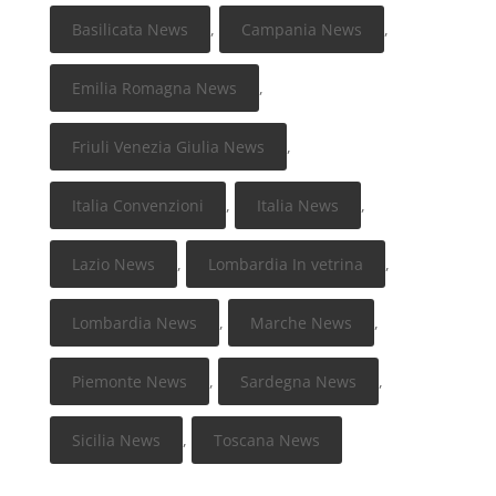
Basilicata News
,
Campania News
,
Emilia Romagna News
,
Friuli Venezia Giulia News
,
Italia Convenzioni
,
Italia News
,
Lazio News
,
Lombardia In vetrina
,
Lombardia News
,
Marche News
,
Piemonte News
,
Sardegna News
,
Sicilia News
,
Toscana News