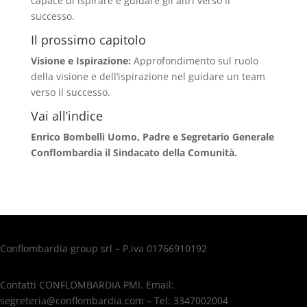
capace di ispirare e guidare gli altri verso il
successo.
Il prossimo capitolo
Visione e Ispirazione:
Approfondimento sul ruolo
della visione e dell’ispirazione nel guidare un team
verso il successo.
Vai all’indice
Enrico Bombelli Uomo, Padre e Segretario Generale
Conflombardia il Sindacato della Comunità.
Conflombardia group srl – P.iva 01766910192
Contatti CONFLOMBARDIA PMI. Email:
segreteria@conflombardia.com – Tel: 3347002004