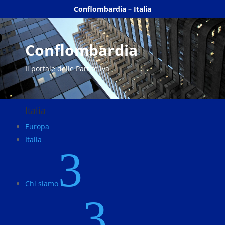
Conflombardia – Italia
Conflombardia
Il portale delle Partite Iva
Italia
Europa
Italia
3
Chi siamo
3