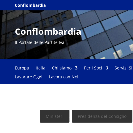
Conflombardia
Conflombardia
Il Portale delle Partite Iva
Europa
Italia
Chi siamo
Per i Soci
Servizi S
Lavorare Oggi
Lavora con Noi
Ministeri
,
Presidenza del Consiglio