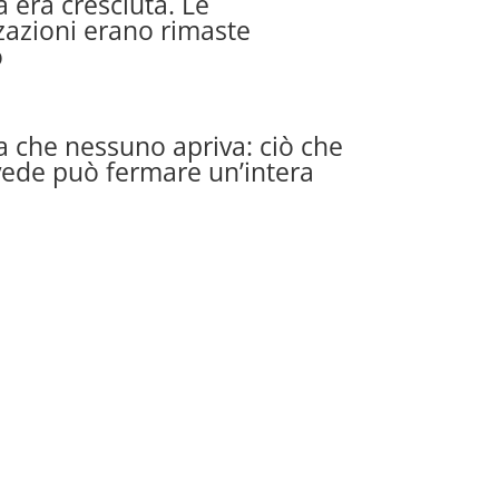
tà era cresciuta. Le
zazioni erano rimaste
o
a che nessuno apriva: ciò che
vede può fermare un’intera