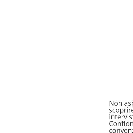
Non asp
scoprir
intervi
Conflom
conven