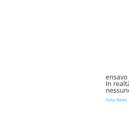
ensavo 
In real
nessuno
Italia News