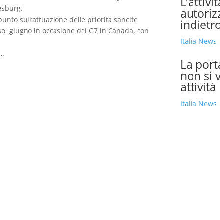
L’attivi
nesburg.
autoriz
 punto sull’attuazione delle priorità sancite
indietr
rso giugno in occasione del G7 in Canada, con
Italia News
y…
La port
non si 
attività
Italia News