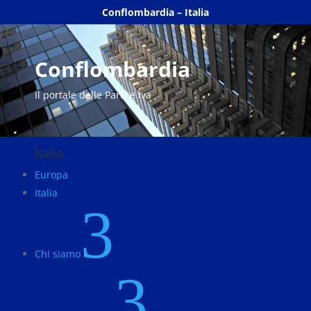
Conflombardia – Italia
Conflombardia
Il portale delle Partite Iva
Italia
Europa
Italia
3
Chi siamo
3