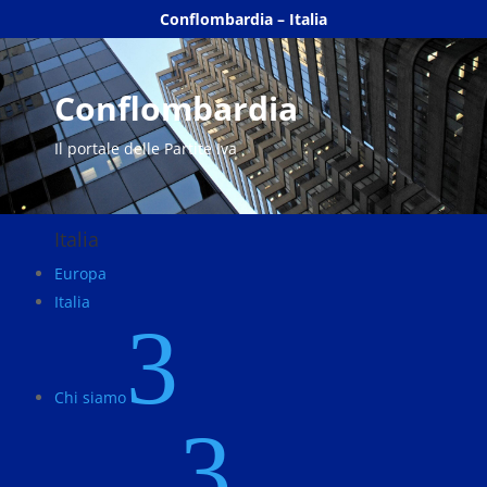
Conflombardia – Italia
Conflombardia
Il portale delle Partite Iva
Italia
Europa
Italia
3
Chi siamo
3