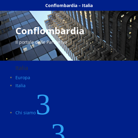
Conflombardia – Italia
Conflombardia
Il portale delle Partite Iva
Italia
Europa
Italia
3
Chi siamo
3