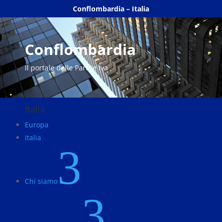
Conflombardia – Italia
Conflombardia
Il portale delle Partite Iva
Italia
Europa
Italia
3
Chi siamo
3