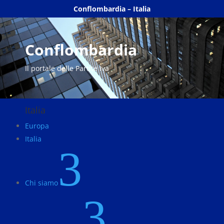
Conflombardia – Italia
Conflombardia
Il portale delle Partite Iva
Italia
Europa
Italia
3
Chi siamo
3