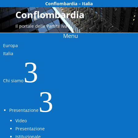
Conflombardia – Italia
Conflombardia
Il portale delle Partite Iva
Menu
Europa
Italia
3
Chi siamo
3
Presentazione
Video
Presentazione
Istituzionale