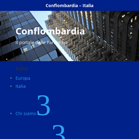
Conflombardia – Italia
Conflombardia
Il portale delle Partite Iva
Italia
Europa
Italia
3
Chi siamo
3