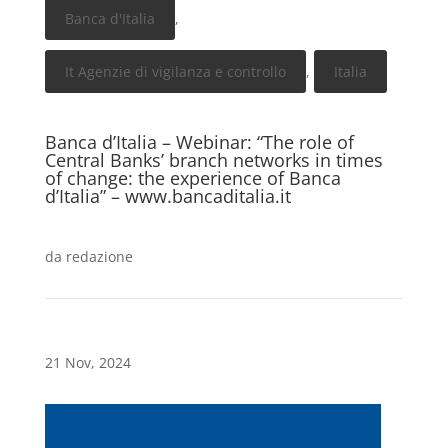
Banca d'Italia
,
It Agenzie di vigilanza e controllo
,
Italia
Banca d’Italia – Webinar: “The role of
Central Banks’ branch networks in times
of change: the experience of Banca
d’Italia” – www.bancaditalia.it
da
redazione
21 Nov, 2024